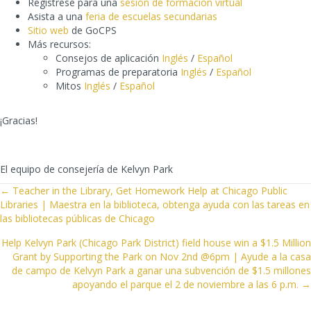
Regístrese para una
sesión de formación virtual
Asista a una
feria de escuelas secundarias
Sitio web
de GoCPS
Más recursos:
Consejos de aplicación
Inglés
/
Español
Programas de preparatoria
Inglés
/
Español
Mitos
Inglés
/
Español
¡Gracias!
El equipo de consejería de Kelvyn Park
POSTS
← Teacher in the Library, Get Homework Help at Chicago Public
Libraries | Maestra en la biblioteca, obtenga ayuda con las tareas en
NAVIGATION
las bibliotecas públicas de Chicago
Help Kelvyn Park (Chicago Park District) field house win a $1.5 Million
Grant by Supporting the Park on Nov 2nd @6pm | Ayude a la casa
de campo de Kelvyn Park a ganar una subvención de $1.5 millones
apoyando el parque el 2 de noviembre a las 6 p.m. →