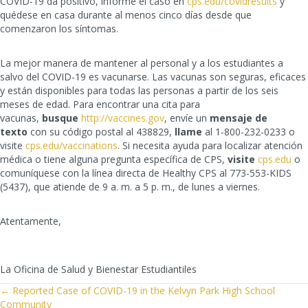
COVID-19 da positivo, informe el caso en
cps.edu/covidresults
y
quédese en casa durante al menos cinco días desde que
comenzaron los síntomas.
La mejor manera de mantener al personal y a los estudiantes a
salvo del COVID-19 es vacunarse. Las vacunas son seguras, eficaces
y están disponibles para todas las personas a partir de los seis
meses de edad. Para encontrar una cita para
vacunas,
busque
http://vaccines.gov
, envíe un
mensaje de
texto
con su código postal al 438829,
llame
al 1-800-232-0233 o
visite
cps.edu/vaccinations
. Si necesita ayuda para localizar atención
médica o tiene alguna pregunta específica de CPS,
visite
cps.edu
o
comuníquese con la línea directa de Healthy CPS al 773-553-KIDS
(5437), que atiende de 9 a. m. a 5 p. m., de lunes a viernes.
Atentamente,
La Oficina de Salud y Bienestar Estudiantiles
POSTS
← Reported Case of COVID-19 in the Kelvyn Park High School
Community