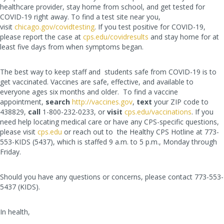
healthcare provider, stay home from school, and get tested for
COVID-19 right away. To find a test site near you,
visit
chicago.gov/covidtesting
. If you test positive for COVID-19,
please report the case at
cps.edu/covidresults
and stay home for at
least five days from when symptoms began.
The best way to keep staff and students safe from COVID-19 is to
get vaccinated. Vaccines are safe, effective, and available to
everyone ages six months and older. To find a vaccine
appointment,
search
http://vaccines.gov
,
text
your ZIP code to
438829,
call
1-800-232-0233, or
visit
cps.edu/vaccinations
. If you
need help locating medical care or have any CPS-specific questions,
please visit
cps.edu
or reach out to the Healthy CPS Hotline at 773-
553-KIDS (5437), which is staffed 9 a.m. to 5 p.m., Monday through
Friday.
Should you have any questions or concerns, please contact 773-553-
5437 (KIDS).
In health,