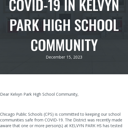
COVID-19 IN KELVYN
PARK HIGH SCHOOL
COMMUNITY
December 15, 2023
Dear Kelvyn Park High School Community,
Chicago Public Schools (CPS) is committed to keeping our school
communities safe from COVID-19. The District was recently made
aware that one or more person(s) at KELVYN PARK HS has tested