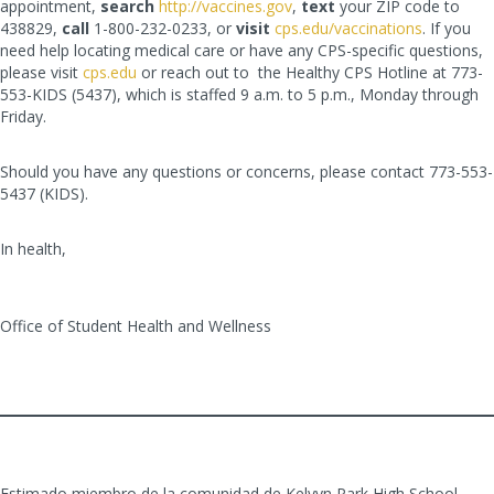
appointment,
search
http://vaccines.gov
,
text
your ZIP code to
438829,
call
1-800-232-0233, or
visit
cps.edu/vaccinations
. If you
need help locating medical care or have any CPS-specific questions,
please visit
cps.edu
or reach out to the Healthy CPS Hotline at 773-
553-KIDS (5437), which is staffed 9 a.m. to 5 p.m., Monday through
Friday.
Should you have any questions or concerns, please contact 773-553-
5437 (KIDS).
In health,
Office of Student Health and Wellness
Estimado miembro de la comunidad de Kelvyn Park High School ,